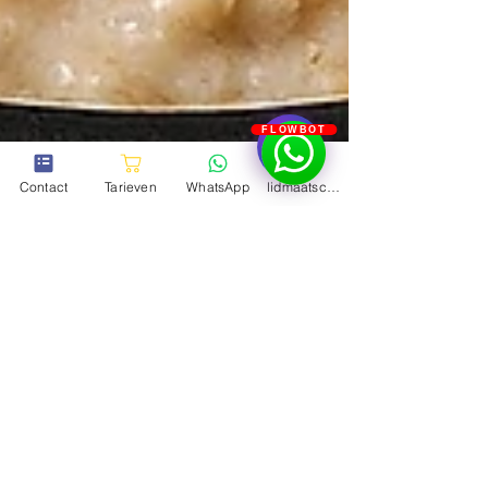
FLOWBOT
Contact
Tarieven
WhatsApp
lidmaatschapstest