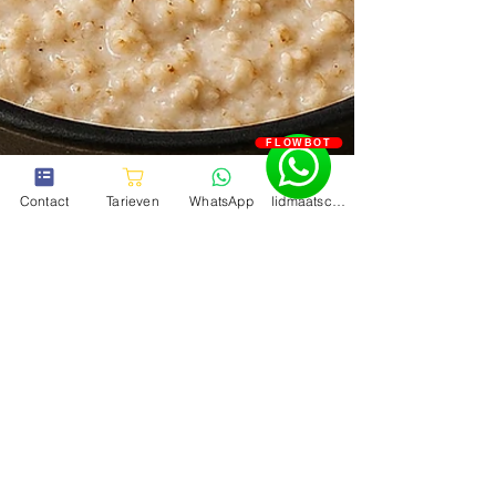
FLOWBOT
Contact
Tarieven
WhatsApp
lidmaatschapstest