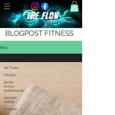
BLOGPOST FITNESS
Blog
All Posts
All Posts
Fitness
Beste
fitness
oudenaarde
Gezond
ontbijt
Energie